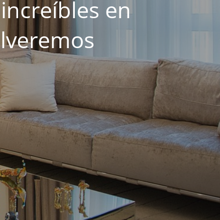
increíbles en
olveremos