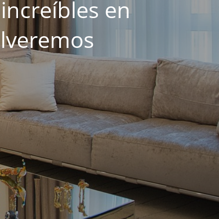
increíbles en
olveremos