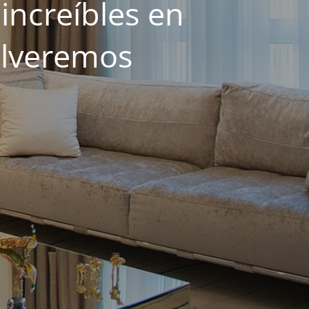
increíbles en
olveremos