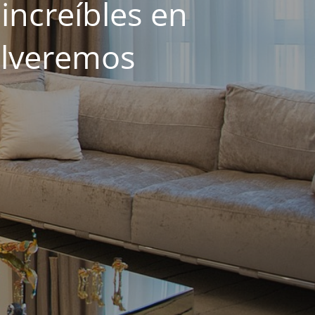
increíbles en
olveremos