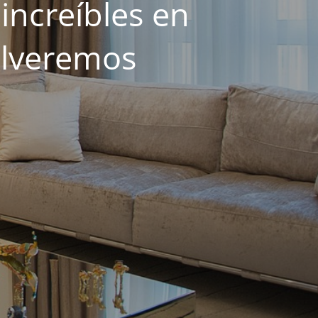
increíbles en
olveremos