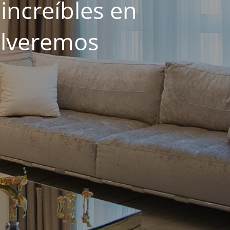
increíbles en
olveremos