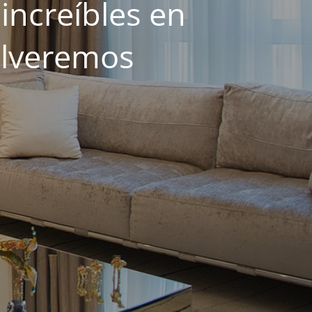
increíbles en
olveremos