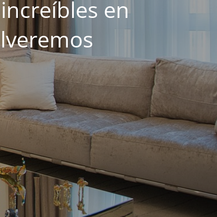
increíbles en
olveremos