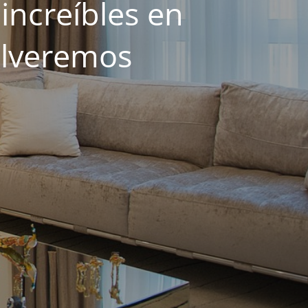
increíbles en
olveremos