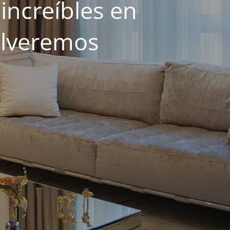
increíbles en
olveremos