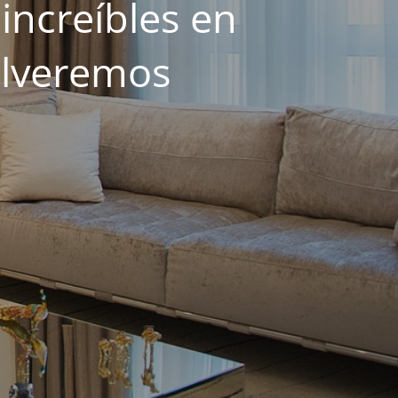
increíbles en
olveremos