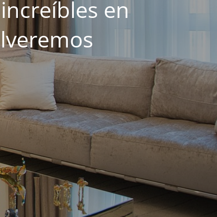
increíbles en
olveremos