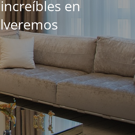
increíbles en
olveremos