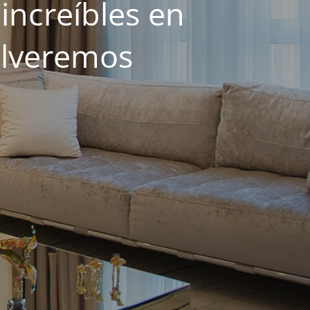
increíbles en
olveremos