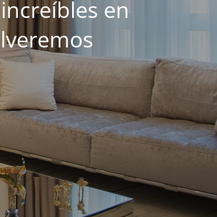
increíbles en
olveremos