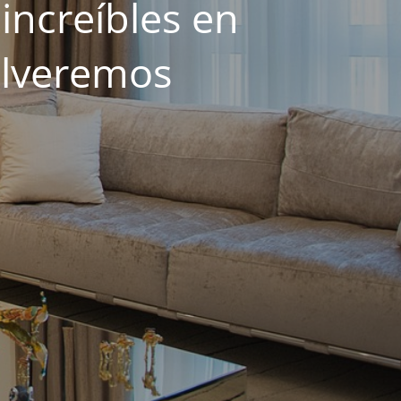
increíbles en
olveremos