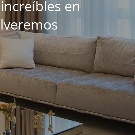
increíbles en
olveremos