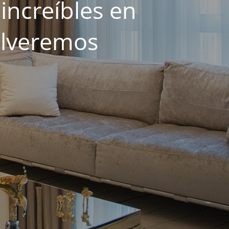
increíbles en
olveremos