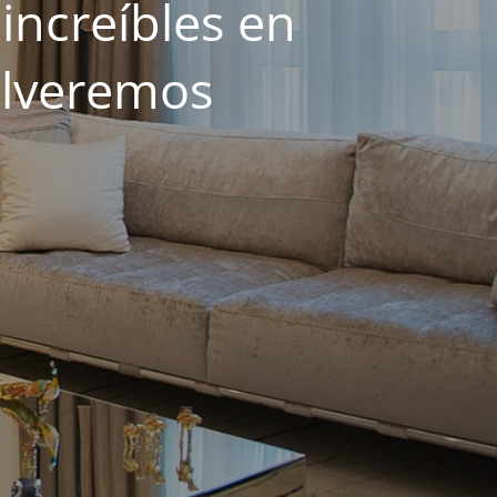
increíbles en
olveremos