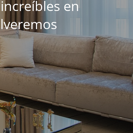
increíbles en
olveremos