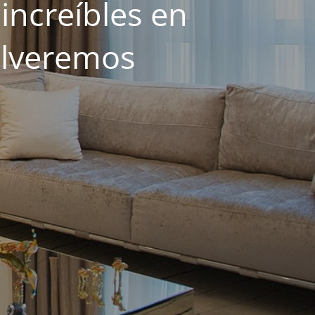
increíbles en
olveremos