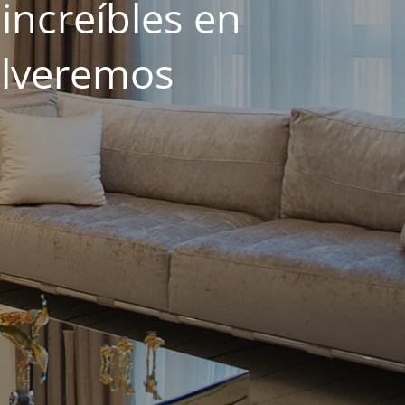
increíbles en
olveremos