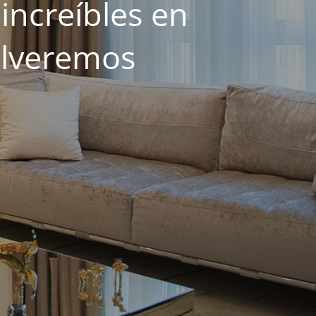
increíbles en
olveremos