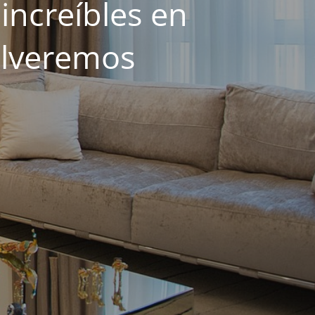
increíbles en
olveremos