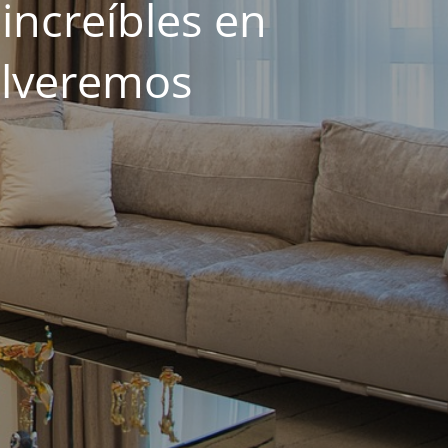
increíbles en
olveremos