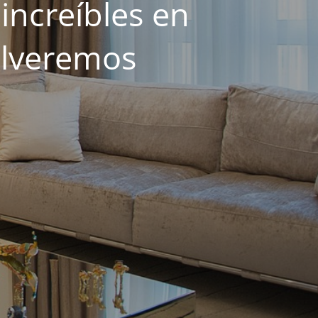
increíbles en
olveremos