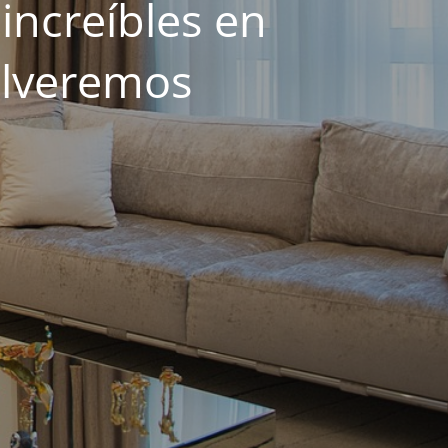
increíbles en
olveremos