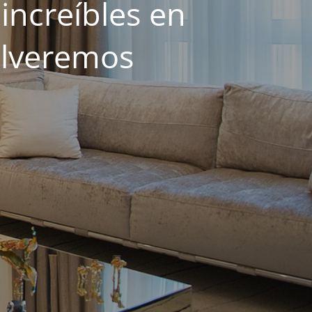
increíbles en
olveremos