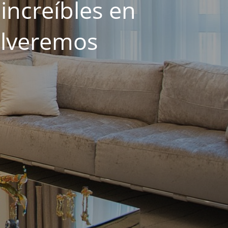
increíbles en
olveremos