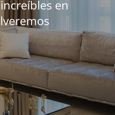
increíbles en
olveremos