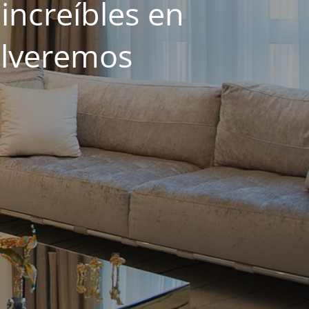
increíbles en
olveremos