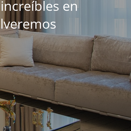
increíbles en
olveremos