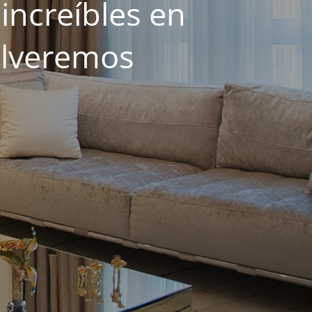
increíbles en
olveremos