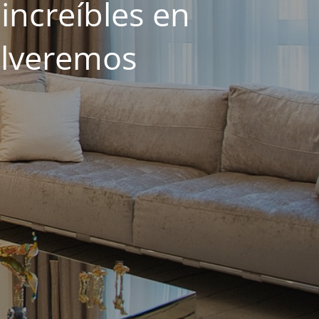
increíbles en
olveremos