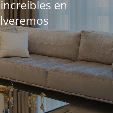
increíbles en
olveremos