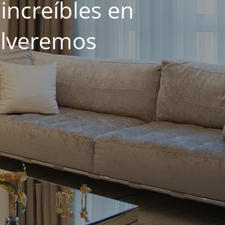
increíbles en
olveremos