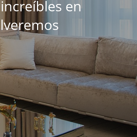
increíbles en
olveremos